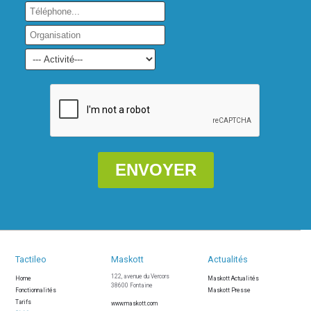
Tactileo
Maskott
Actualités
122, avenue du Vercors
Home
Maskott Actualités
38600 Fontaine
Fonctionnalités
Maskott Presse
Tarifs
www.maskott.com