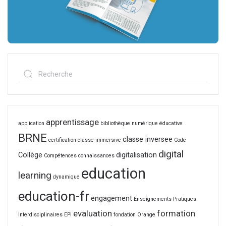
apprentissage
application
bibliothèque numérique éducative
BRNE
classe inversee
certification
classe immersive
Code
digital
Collège
digitalisation
Compétences
connaissances
education
learning
dynamique
education-fr
engagement
Enseignements Pratiques
evaluation
formation
Interdisciplinaires
EPI
fondation Orange