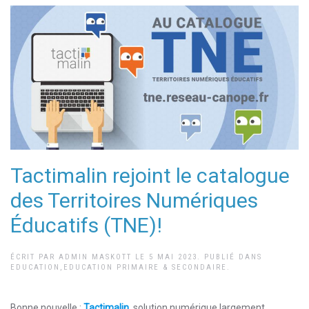
Tactimalin rejoint le catalogue
des Territoires Numériques
Éducatifs (TNE)!
ÉCRIT PAR
ADMIN MASKOTT
LE
5 MAI 2023
. PUBLIÉ DANS
EDUCATION
,
EDUCATION PRIMAIRE & SECONDAIRE
.
Bonne nouvelle :
Tactimalin
, solution numérique largement