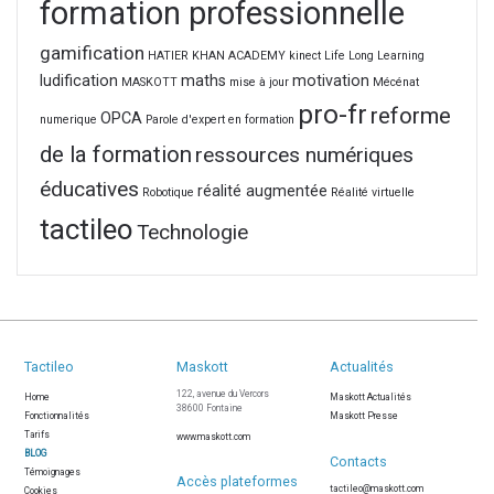
formation professionnelle
gamification
HATIER
KHAN ACADEMY
kinect
Life Long Learning
ludification
maths
motivation
MASKOTT
mise à jour
Mécénat
pro-fr
reforme
OPCA
numerique
Parole d'expert en formation
de la formation
ressources numériques
éducatives
réalité augmentée
Robotique
Réalité virtuelle
tactileo
Technologie
Tactileo
Maskott
Actualités
122, avenue du Vercors
Home
Maskott Actualités
38600 Fontaine
Fonctionnalités
Maskott Presse
Tarifs
www.maskott.com
BLOG
Contacts
Témoignages
Accès plateformes
tactileo@maskott.com
Cookies