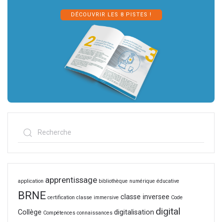
DÉCOUVRIR LES 8 PISTES !
apprentissage
application
bibliothèque numérique éducative
BRNE
classe inversee
certification
classe immersive
Code
digital
Collège
digitalisation
Compétences
connaissances