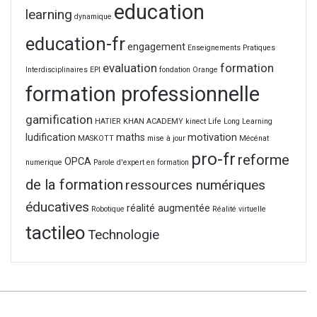
education
learning
dynamique
education-fr
engagement
Enseignements Pratiques
evaluation
formation
Interdisciplinaires
EPI
fondation Orange
formation professionnelle
gamification
HATIER
KHAN ACADEMY
kinect
Life Long Learning
ludification
maths
motivation
MASKOTT
mise à jour
Mécénat
pro-fr
reforme
OPCA
numerique
Parole d'expert en formation
de la formation
ressources numériques
éducatives
réalité augmentée
Robotique
Réalité virtuelle
tactileo
Technologie