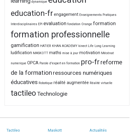
learning
dynamique
education-fr
engagement
Enseignements Pratiques
evaluation
formation
Interdisciplinaires
EPI
fondation Orange
formation professionnelle
gamification
HATIER
KHAN ACADEMY
kinect
Life Long Learning
ludification
maths
motivation
MASKOTT
mise à jour
Mécénat
pro-fr
reforme
OPCA
numerique
Parole d'expert en formation
de la formation
ressources numériques
éducatives
réalité augmentée
Robotique
Réalité virtuelle
tactileo
Technologie
Tactileo
Maskott
Actualités