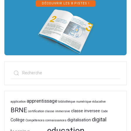
DÉCOUVRIR LES 8 PISTES !
apprentissage
application
bibliothèque numérique éducative
BRNE
classe inversee
certification
classe immersive
Code
digital
Collège
digitalisation
Compétences
connaissances
education