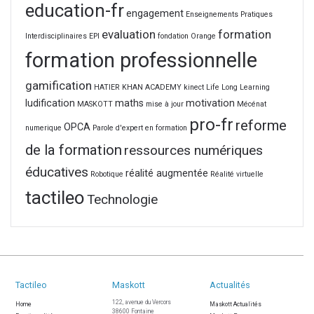
education-fr
engagement
Enseignements Pratiques
evaluation
formation
Interdisciplinaires
EPI
fondation Orange
formation professionnelle
gamification
HATIER
KHAN ACADEMY
kinect
Life Long Learning
ludification
maths
motivation
MASKOTT
mise à jour
Mécénat
pro-fr
reforme
OPCA
numerique
Parole d'expert en formation
de la formation
ressources numériques
éducatives
réalité augmentée
Robotique
Réalité virtuelle
tactileo
Technologie
Tactileo
Maskott
Actualités
122, avenue du Vercors
Home
Maskott Actualités
38600 Fontaine