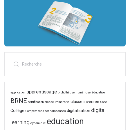
apprentissage
application
bibliothèque numérique éducative
BRNE
classe inversee
certification
classe immersive
Code
digital
Collège
digitalisation
Compétences
connaissances
education
learning
dynamique