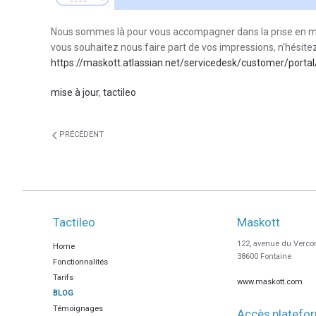
Nous sommes là pour vous accompagner dans la prise en main
vous souhaitez nous faire part de vos impressions, n’hésitez
https://maskott.atlassian.net/servicedesk/customer/porta
mise à jour
,
tactileo
PRÉCÉDENT
Tactileo
Maskott
122, avenue du Verco
Home
38600 Fontaine
Fonctionnalités
Tarifs
www.maskott.com
BLOG
Témoignages
Accès platefo