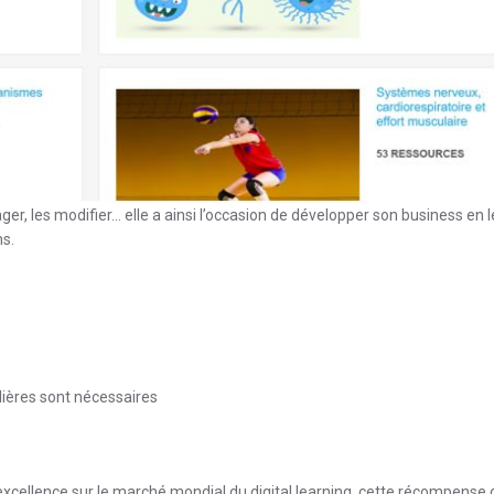
er, les modifier… elle a ainsi l’occasion de développer son business en l
s.
lières sont nécessaires
’excellence sur le marché mondial du digital learning, cette récompense