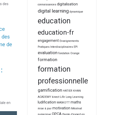
ès des
digitalisation
connaissances
digital learning
dynamique
education
nce
education-fr
n des
engagement
Enseignements
mme de
Pratiques Interdisciplinaires
EPI
evaluation
fondation Orange
formation
formation
:
professionnelle
gamification
HATIER
KHAN
ACADEMY
kinect
Life Long Learning
ludification
maths
tale en
MASKOTT
motivation
mise à jour
Mécénat
OPCA
numerique
Parole d'expert en