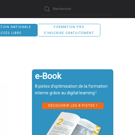
TION NATIONALE
FORMATION PRO
ACCÈS LIBRE
S'INSCRIRE GRATUITEMENT
e-Book
8 pistes d’optimisation de la formation
interne grâce au digital learning !
DÉCOUVRIR LES 8 PISTES !