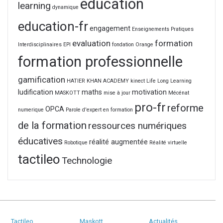
education
learning
dynamique
education-fr
engagement
Enseignements Pratiques
evaluation
formation
Interdisciplinaires
EPI
fondation Orange
formation professionnelle
gamification
HATIER
KHAN ACADEMY
kinect
Life Long Learning
ludification
maths
motivation
MASKOTT
mise à jour
Mécénat
pro-fr
reforme
OPCA
numerique
Parole d'expert en formation
de la formation
ressources numériques
éducatives
réalité augmentée
Robotique
Réalité virtuelle
tactileo
Technologie
Tactileo
Maskott
Actualités