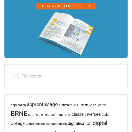
DÉCOUVRIR LES 8 PISTES !
apprentissage
application
bibliothèque numérique éducative
BRNE
classe inversee
certification
classe immersive
Code
digital
Collège
digitalisation
Compétences
connaissances